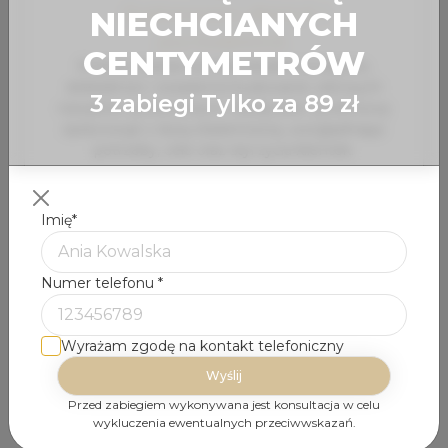
Dyplomowany dietetyk i
NIECHCIANYCH
psychodietetyk.
CENTYMETRÓW
W pracy stawia na indywidualne podejście,
dokładność i świadome budowanie zdrowych
3 zabiegi Tylko za 89 zł
nawyków żywieniowych. Każdy plan żywieniowy
opracowuje z dużą starannością, uwzględniając
potrzeby, cele oraz styl życia klientek.
Spokojna, empatyczna i bardzo skrupulatna.
Prywatnie miłośniczka natury, zwierząt i roślin.
Imię
*
Numer telefonu
*
Wyrażam zgodę na kontakt telefoniczny
Przed zabiegiem wykonywana jest konsultacja w celu
wykluczenia ewentualnych przeciwwskazań.