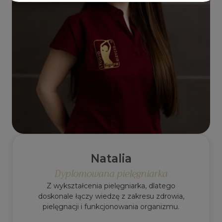
Natalia
Dyplomowana pielęgniarka
Z wykształcenia pielęgniarka, dlatego
doskonale łączy wiedzę z zakresu zdrowia,
pielęgnacji i funkcjonowania organizmu.