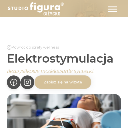
Powrót do strefy wellness
Elektrostymulacja
Bezwysiłkowe modelowanie sylwetki
Zapisz się na wizytę