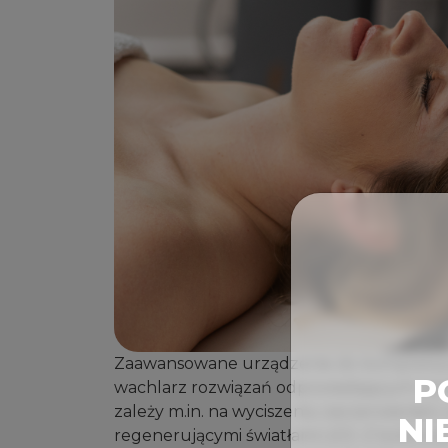
Zaawansowane urządzenie do kompleksowej 
P
wachlarz rozwiązań odpowiadających na 
zależy m.in. na wyciszeniu zaczerwienie
NI
regenerującymi światłami LED. Z kolei w 