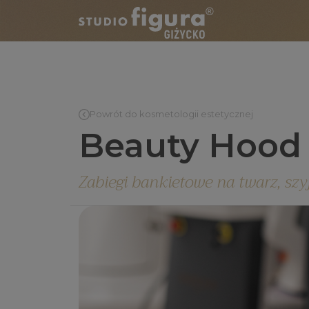
Powrót do kosmetologii estetycznej
Beauty Hood
Zabiegi bankietowe na twarz, szyj