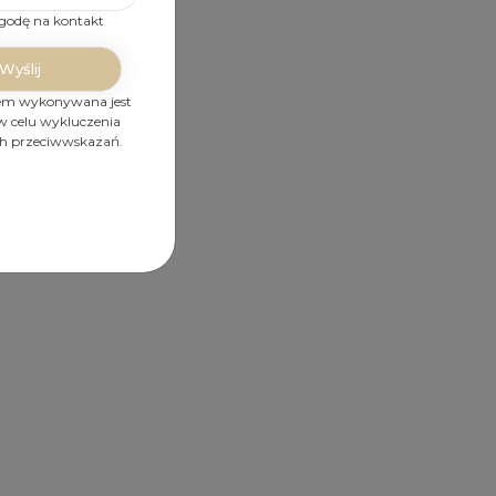
odę na kontakt
y
iem wykonywana jest
w celu wykluczenia
h przeciwwskazań.