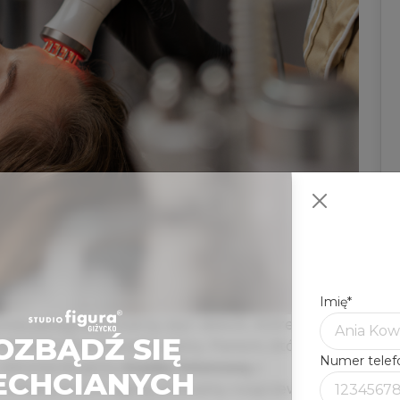
Imię
*
pielęgnacji twarzy, szyi i dekolt, które oferuje
OZBĄDŹ SIĘ
indywidualne potrzeby skóry. Paniom, którym
Numer tele
ń, rekomendujemy
maskę fotonową
z
ECHCIANYCH
profilaktyce anti-aging polecamy rozgrzewające