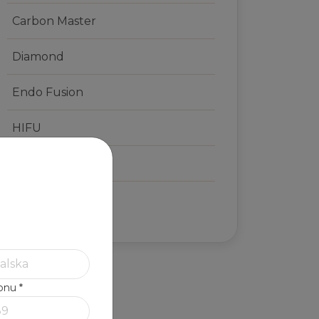
Carbon Master
Diamond
Endo Fusion
HIFU
Ice Tech
Lipo
fonu
*