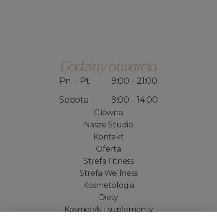
Godziny otwarcia
Pn. - Pt.
9:00 - 21:00
Sobota
9:00 - 14:00
Główna
Nasze Studio
Kontakt
Oferta
Strefa Fitness
Strefa Wellness
Kosmetologia
Diety
Kosmetyki i suplementy