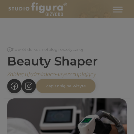
Powrót do kosmetologii estetycznej
Beauty Shaper
Zabieg ujędrniająco-wyszczuplający
Zapisz się na wizytę