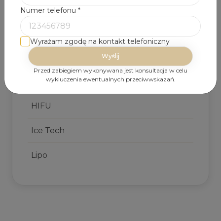
Beauty Hood
Numer telefonu
*
Carbon Master
Wyrażam zgodę na kontakt telefoniczny
Diamond
Przed zabiegiem wykonywana jest konsultacja w celu
wykluczenia ewentualnych przeciwwskazań.
Endo Fusion
HIFU
Ice Tech
Lipo