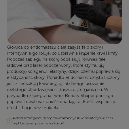
Głowica do endomasażu ciała zasysa fałd skóry i
intensywnie go roluje, co usprawnia krążenie krwi i limfy.
Podczas zabiegu na skórę oddziałują również fale
radiowe oraz laser podczerwony, które stymulują
produkcję kolagenu i elastyny, dzięki czemu poprawia się
elastyczność skóry. Ponadto endomasaż często łączony
jest z liposukcją kawitacyjną, ułatwiając usuwanie
rozbitego ultradźwiękami tłuszczu z organizmu. W
przypadku zabiegu na twarz Beauty Shaper pomaga
poprawić owal oraz unieść opadające tkanki, wspierając
efekt liftingu bez skalpela.
Przed zabiegiem przeprowadzana jest konsultacja w celu
wykluczenia przeciwwskazań.